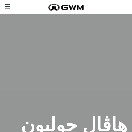
Haval
Great Wall
GWM Tank
Poer
الصفحة الرئيسية
احجز تجربة قيادة
هاڤال جوليون
Book a service
Location
Book a test drive