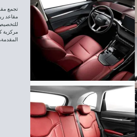
مقاعد ري
للتخصيص،
مركزية ك
المقدمة،