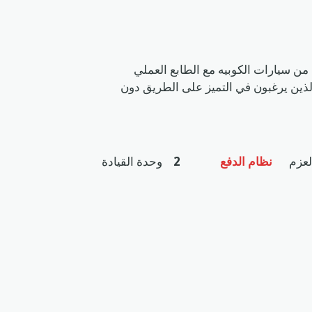
لمستوحى من سيارات الكوبيه مع الطابع العملي
صميمها الجريء، وشكلها الانسيابي، وأدائها الرياضي، صُممت H6 GTللسائقين الذين يرغبون في التميز على الطريق دون
لعزم
نظام الدفع
2
وحدة القيادة