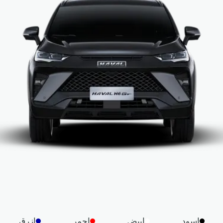
اسود
ابيض
احمر
ازرق