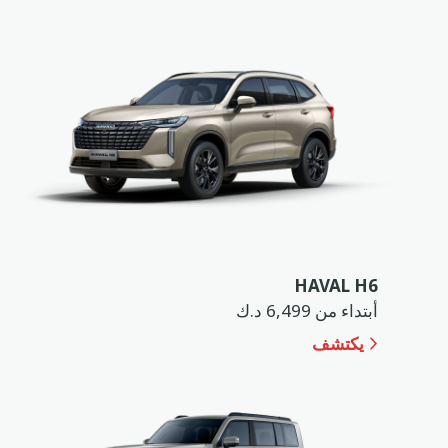
ar
en
HAVAL H6
أبتداء من 6,499 د.ك
يكتشف