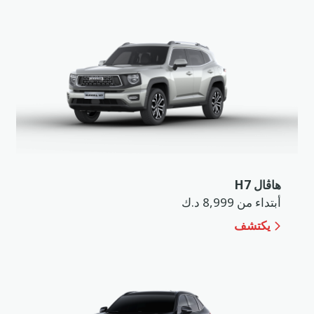
هاڤال H7
أبتداء من 8,999 د.ك
يكتشف