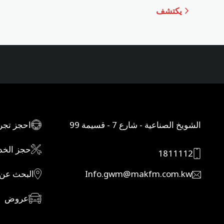
يكتشف
الشويخ الصناعية - شارع 7 - قسيمة 99
احجز تجرب
حجز الخد
1811112
Info.gwm@makfm.com.kw
البحث عن 
عروض